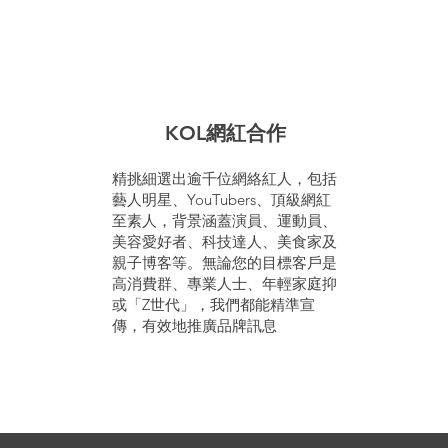
KOL網紅合作
精挑細選出逾千位網絡紅人，包括
藝人明星、YouTubers、頂級網紅
至素人，背景涵蓋演員、運動員、
美容愛好者、科技達人、美食家及
親子博客等。無論您的目標客戶是
高消費群、專業人士、年輕家庭抑
或「Z世代」，我們都能精準宣
傳，有效地推廣品牌訊息