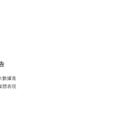
告
大數據進
媒體表現