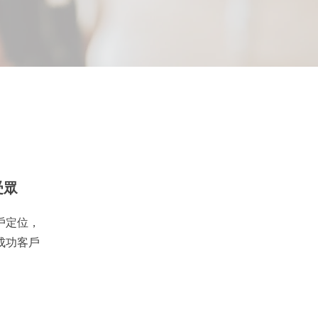
受眾
戶定位，
成功客戶