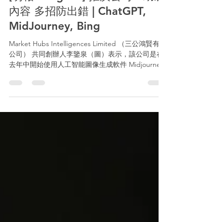
傳媒報導
[明報 MingPao] 推廣公司AI助製
內容 多招防出錯 | ChatGPT,
MidJourney, Bing
Market Hubs Intelligences Limited （三公鴻賢有限
公司） 共同創辦人李鑒泉（圖）表示，該公司是在
去年中開始使用人工智能圖像生成軟件 Midjourney
來協助設計宣傳圖片，以節省時間和成本。