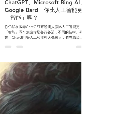
Lierence Li
2023年2月14日
讀畢需時 3 分鐘
最新文章
ChatGPT、Microsoft Bing AI、
Google Bard｜你比人工智能更
「智能」嗎？
你仍然在戲弄ChatGPT來證明人腦比人工智能更
「智能」嗎？無論你是各行各業，不同的技術、專
業，ChatGPT等人工智能聊天機械人，將在職場上
構為翻天覆地的變化，猶如當年iPhone橫空出世，
影響接近一代人的成長和發展，你可以唔用
ChatGPT，但卻不可不知它的強大應用。O...