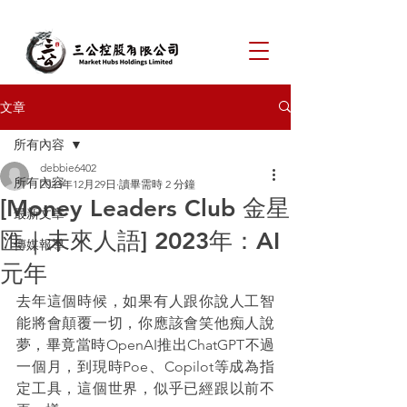
文章
所有內容
debbie6402
所有內容
2023年12月29日
讀畢需時 2 分鐘
[Money Leaders Club 金星
最新文章
匯｜未來人語] 2023年：AI
傳媒報導
元年
去年這個時候，如果有人跟你說人工智
能將會顛覆一切，你應該會笑他痴人說
夢，畢竟當時OpenAI推出ChatGPT不過
一個月，到現時Poe、Copilot等成為指
定工具，這個世界，似乎已經跟以前不