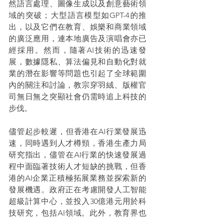
然語言處理、圖像生成以及創意藝術領
域的突破；大型語言模型如GPT-4的推
出，以及它們在教育、娛樂和商業領域
的廣泛應用，連本地廣告及演唱會亦已
經採用。然而，隨著AI技術的迅速發
展，數據隱私、算法偏見和自動化對就
業的潛在影響等問題也引起了全球範圍
內的關注和討論，教宗穿羽絨、版權官
司無日無之突顯社會仍需時追上科技的
步伐。
儘管起步較遲，但香港在AI行業發展迅
速，同時遇到人才樽頸，香港生產力局
研究指出，儘管在AI行業的快速發展過
程中面臨著技術人才短缺的挑戰，但香
港的AI企業正積極拓展業務並探索新的
發展機遇。政府正在考慮開發人工智能
超級計算中心，並投入30億港元用於科
技研究，包括AI領域。此外，教育界也