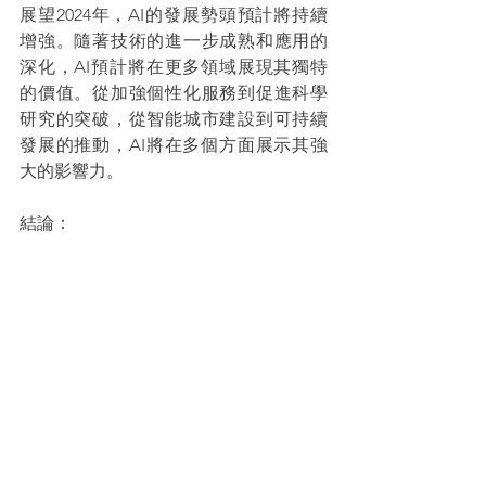
展望2024年，AI的發展勢頭預計將持續
增強。隨著技術的進一步成熟和應用的
深化，AI預計將在更多領域展現其獨特
的價值。從加強個性化服務到促進科學
研究的突破，從智能城市建設到可持續
發展的推動，AI將在多個方面展示其強
大的影響力。
結論：
2023年無疑是AI爆發元年，這一年中AI
技術的迅速發展和普及應用改變了我們
對這一技術的理解和使用方式。香港在
這場技術革命中展現了其獨特的優勢和
策略，並為未來的AI發展奠定了堅實的
基礎。